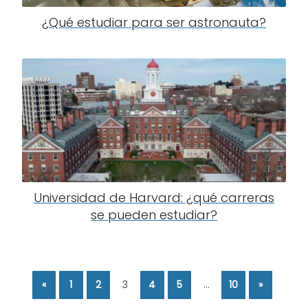
¿Qué estudiar para ser astronauta?
Universidad de Harvard: ¿qué carreras
se pueden estudiar?
«
1
2
3
4
5
…
10
»