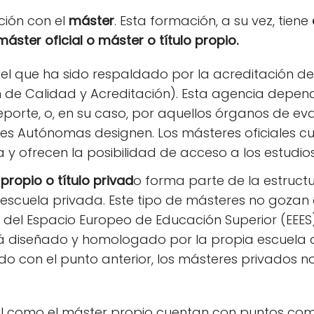
ción con el
máster
. Esta formación, a su vez, tiene
ster oficial o máster o título propio.
el que ha sido respaldado por la acreditación d
 de Calidad y Acreditación). Esta agencia depende,
eporte, o, en su caso, por aquellos órganos de ev
s Autónomas designen. Los másteres oficiales cu
y ofrecen la posibilidad de acceso a los estudio
propio o título privad
o forma parte de la estruct
 escuela privada. Este tipo de másteres no gozan
i del Espacio Europeo de Educación Superior (EEES)
tá diseñado y homologado por la propia escuela 
o con el punto anterior, los másteres privados 
icial como el máster propio cuentan con puntos 