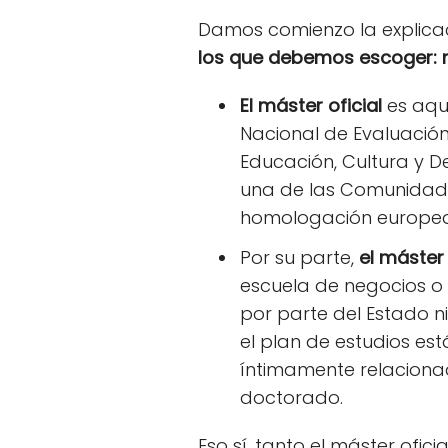
Damos comienzo la explica
los que debemos escoger: má
El máster oficial
es aqu
Nacional de Evaluación
Educación, Cultura y D
una de las Comunidade
homologación europea 
Por su parte,
el máster 
escuela de negocios o
por parte del Estado n
el plan de estudios es
íntimamente relacionad
doctorado.
Eso sí, tanto el máster of