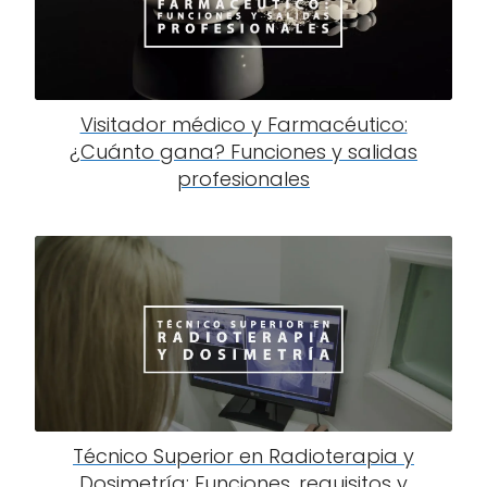
Visitador médico y Farmacéutico:
¿Cuánto gana? Funciones y salidas
profesionales
Técnico Superior en Radioterapia y
Dosimetría: Funciones, requisitos y