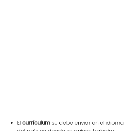
El
currículum
se debe enviar en el idioma
del país en donde se quiera trabajar,