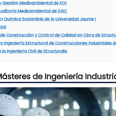
 y Gestión Medioambiental de EOI
Auditoría Medioambiental de IUSC
en Química Sostenible de la Universidad Jaume I
vil
de Construcción y Control de Calidad en Obra de Structu
n Ingeniería Estructural de Construcciones Industriales de 
la Ingeniería Civil de Structuralia
ásteres de Ingeniería Industri