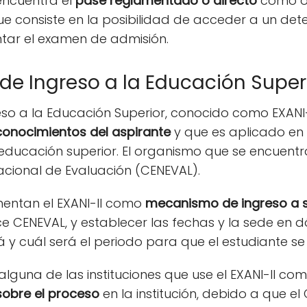
 encuentra el
pase reglamentado o directo
como ot
 que consiste en la posibilidad de acceder a un 
ntar el examen de admisión.
e Ingreso a la Educación Super
so a la Educación Superior, conocido como EXANI-
conocimientos del aspirante
y que es aplicado en c
 educación superior. El organismo que se encuentr
acional de Evaluación (CENEVAL).
mentan el EXANI-II como
mecanismo de ingreso a s
rece CENEVAL, y establecer las fechas y la sede en
 y cuál será el periodo para que el estudiante se 
alguna de las instituciones que use el EXANI-II c
 sobre el proceso
en la institución, debido a que el