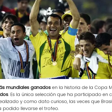
ás
mundiales ganados
en la historia de la Copa 
idos
. Es la única selección que ha participado en 
lizado y como dato curioso, las veces que Brasil
odido llevarse el trofeo.