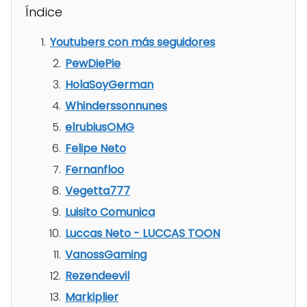
Índice
Youtubers con más seguidores
PewDiePie
HolaSoyGerman
Whinderssonnunes
elrubiusOMG
Felipe Neto
Fernanfloo
Vegetta777
Luisito Comunica
Luccas Neto - LUCCAS TOON
VanossGaming
Rezendeevil
Markiplier