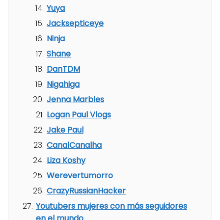
Yuya
Jacksepticeye
Ninja
Shane
DanTDM
Nigahiga
Jenna Marbles
Logan Paul Vlogs
Jake Paul
CanalCanalha
Liza Koshy
Werevertumorro
CrazyRussianHacker
Youtubers mujeres con más seguidores
en el mundo