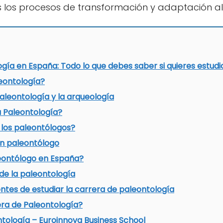
s los procesos de transformación y adaptación al
gía en España: Todo lo que debes saber si quieres estudi
leontología?
paleontología y la arqueología
a Paleontología?
 los paleontólogos?
 un paleontólogo
eontólogo en España?
 de la paleontología
ntes de estudiar la carrera de paleontología
era de Paleontología?
ntología – Euroinnova Business School