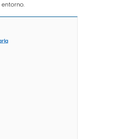
 entorno.
arla