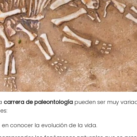
la
carrera de paleontología
pueden ser muy variad
es:
s en conocer la evolución de la vida.