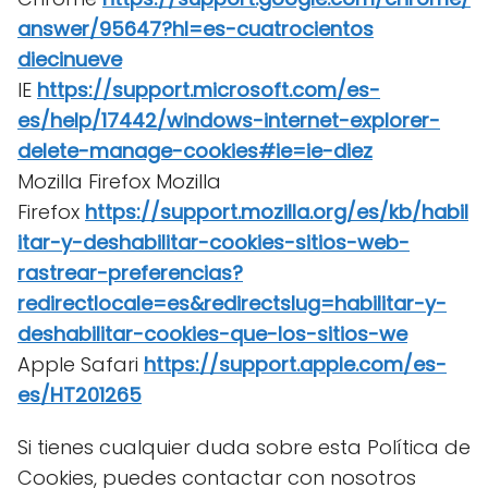
answer/95647?hl=es-cuatrocientos
diecinueve
IE
https://support.microsoft.com/es-
es/help/17442/windows-internet-explorer-
delete-manage-cookies#ie=ie-diez
Mozilla Firefox Mozilla
Firefox
https://support.mozilla.org/es/kb/habil
itar-y-deshabilitar-cookies-sitios-web-
rastrear-preferencias?
redirectlocale=es&redirectslug=habilitar-y-
deshabilitar-cookies-que-los-sitios-we
Apple Safari
https://support.apple.com/es-
es/HT201265
Si tienes cualquier duda sobre esta Política de
Cookies, puedes contactar con nosotros