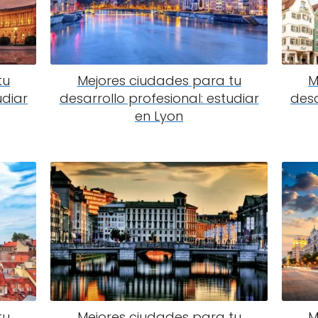
tu
Mejores ciudades para tu
M
udiar
desarrollo profesional: estudiar
desa
en Lyon
tu
Mejores ciudades para tu
M