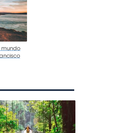
l mundo
rancisco