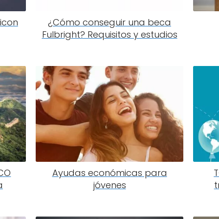
licon
¿Cómo conseguir una beca
Fulbright? Requisitos y estudios
ICO
Ayudas económicas para
T
a
jóvenes
t