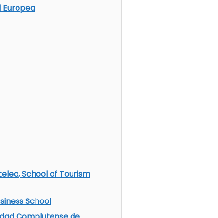
d Europea
elea, School of Tourism
usiness School
rsidad Complutense de