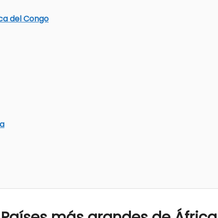
ca del Congo
ca
Países más grandes de África