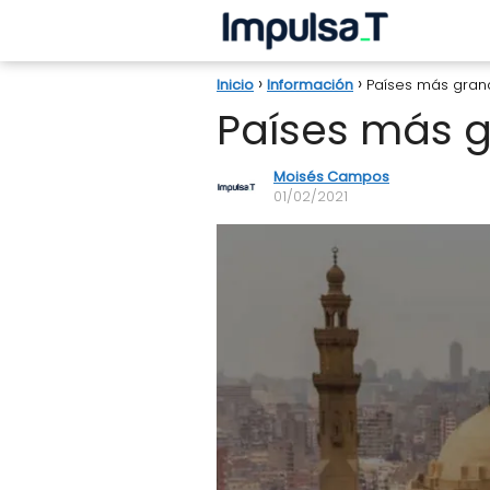
Inicio
Información
Países más gran
Países más g
Moisés Campos
01/02/2021