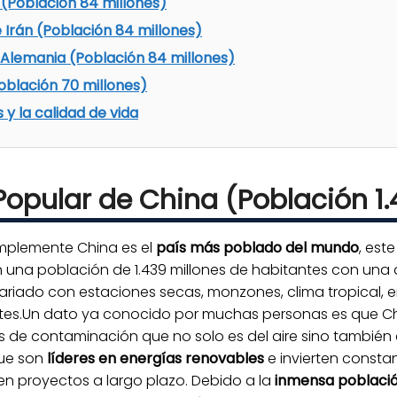
 (Población 84 millones)
 Irán (Población 84 millones)
 Alemania (Población 84 millones)
oblación 70 millones)
y la calidad de vida
Popular de China (Población 1.
implemente China es el
país más poblado del mundo
, est
con una población de 1.439 millones de habitantes con un
riado con estaciones secas, monzones, clima tropical, en
sites.Un dato ya conocido por muchas personas es que 
de contaminación que no solo es del aire sino también d
que son
líderes en energías renovables
e invierten consta
en proyectos a largo plazo. Debido a la
inmensa població