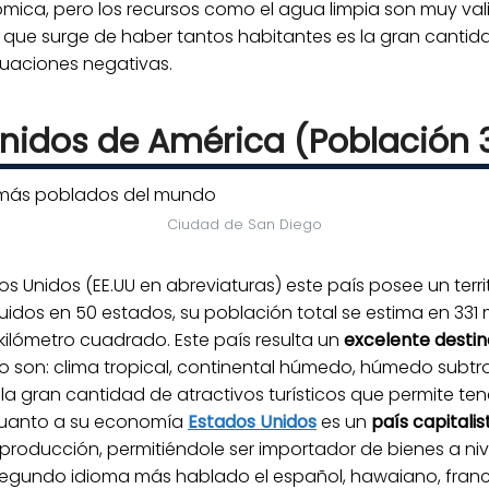
ómica, pero los recursos como el agua limpia son muy val
 que surge de haber tantos habitantes es la gran canti
ituaciones negativas.
nidos de América (Población 3
Ciudad de San Diego
Unidos (EE.UU en abreviaturas) este país posee un territ
ibuidos en 50 estados, su población total se estima en 33
kilómetro cuadrado. Este país resulta un
excelente destin
son: clima tropical, continental húmedo, húmedo subtropi
 la gran cantidad de atractivos turísticos que permite te
n cuanto a su economía
Estados Unidos
es un
país capitalis
 producción, permitiéndole ser importador de bienes a nivel
su segundo idioma más hablado el español, hawaiano, fran