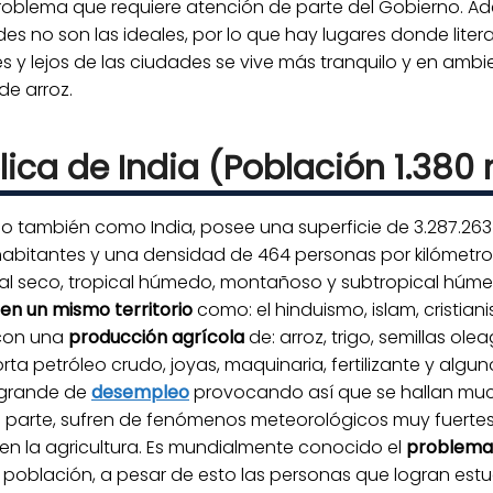
oblema que requiere atención de parte del Gobierno. Ad
s no son las ideales, por lo que hay lugares donde litera
ales y lejos de las ciudades se vive más tranquilo y en am
de arroz.
ica de India (Población 1.380 
do también como India, posee una superficie de 3.287.263
 habitantes y una densidad de 464 personas por kilómetr
ical seco, tropical húmedo, montañoso y subtropical húme
 en un mismo territorio
como: el hinduismo, islam, cristiani
 con una
producción agrícola
de: arroz, trigo, semillas ol
ta petróleo crudo, joyas, maquinaria, fertilizante y algu
 grande de
desempleo
provocando así que se hallan muc
a parte, sufren de fenómenos meteorológicos muy fuertes
n la agricultura. Es mundialmente conocido el
problema
población, a pesar de esto las personas que logran estu