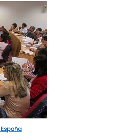
n España
.