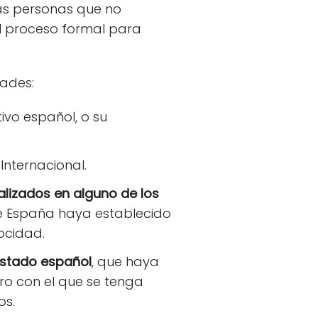
las personas que no
el proceso formal para
dades:
vo español, o su
Internacional.
ealizados en alguno de los
ue España haya establecido
ocidad.
 Estado español
, que haya
ro con el que se tenga
os.