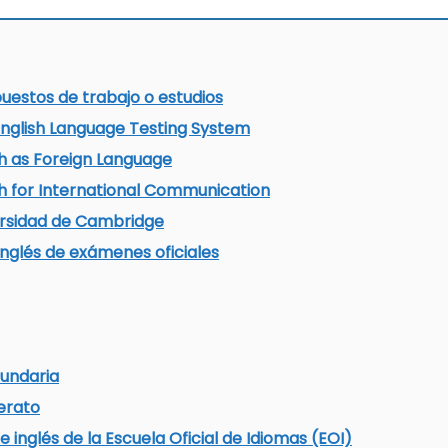
uestos de trabajo o estudios
 English Language Testing System
sh as Foreign Language
sh for International Communication
ersidad de Cambridge
 inglés de exámenes oficiales
cundaria
lerato
e inglés de la Escuela Oficial de Idiomas (EOI)