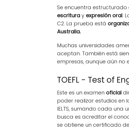
Se encuentra estructurado
escritura
y
expresión oral
. 
C2. La prueba está
organiz
Australia.
Muchas universidades ameri
aceptan. También está sie
empresas, aunque aún no e
TOEFL - Test of E
Este es un examen
oficial
di
poder realizar estudios en 
IELTS, sumando cada una 
busca es acreditar el conoc
s
e obtiene un certificado d