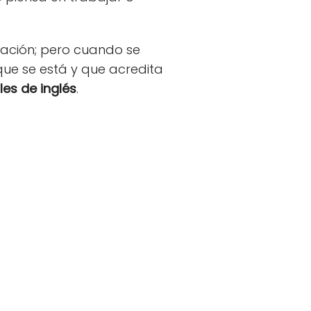
itación; pero cuando se
 que se está y que acredita
es de inglés
.