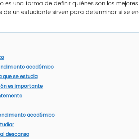
o es una forma de definir quiénes son los mejores
les de un estudiante sirven para determinar si se 
.
co
rendimiento académico
a que se estudia
ión es importante
ntemente
rendimiento académico
tudiar
 al descanso