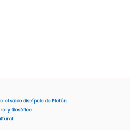
s: el sabio discípulo de Platón
al y filosófico
ltural