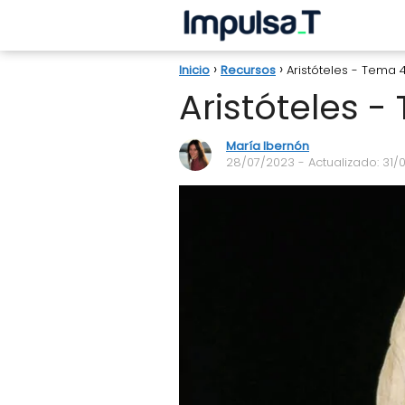
Inicio
Recursos
Aristóteles - Tema 
Aristóteles -
María Ibernón
28/07/2023
- Actualizado: 31/