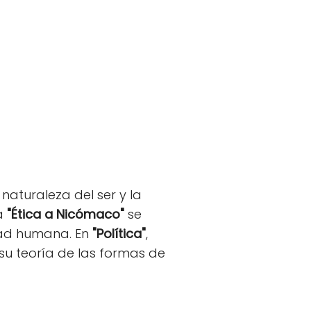
a naturaleza del ser y la
ra
"Ética a Nicómaco"
se
cidad humana. En
"Política"
,
su teoría de las formas de