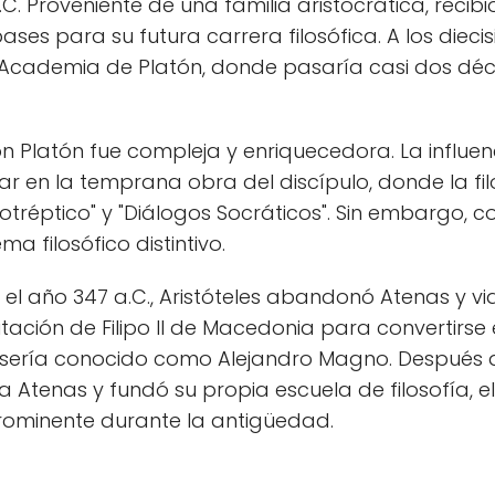
C. Proveniente de una familia aristocrática, reci
bases para su futura carrera filosófica. A los dieci
a Academia de Platón, donde pasaría casi dos d
con Platón fue compleja y enriquecedora. La influe
ar en la temprana obra del discípulo, donde la filo
otréptico" y "Diálogos Socráticos". Sin embargo, co
ma filosófico distintivo.
el año 347 a.C., Aristóteles abandonó Atenas y viaj
itación de Filipo II de Macedonia para convertirse e
 sería conocido como Alejandro Magno. Después d
 a Atenas y fundó su propia escuela de filosofía, el
rominente durante la antigüedad.