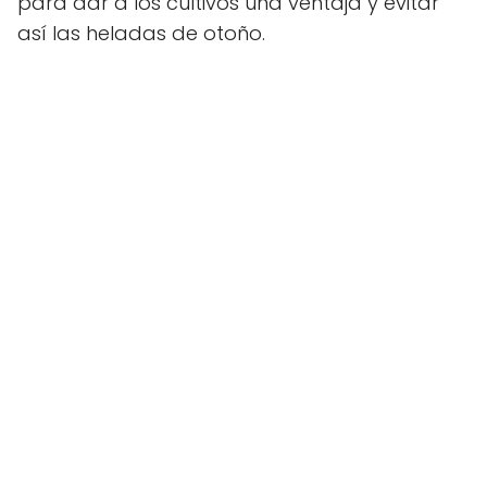
para dar a los cultivos una ventaja y evitar
así las heladas de otoño.