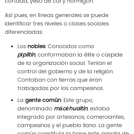
cortada, yeso de cal y hormigón.
Así pues, en líneas generales se puede
identificar tres niveles o clases sociales
diferenciadas:
Los
nobles
: Conocidos como
pīpiltin
,
conformaban la élite o cúspide
de la organización social. Tenían el
control del gobierno y de la religión.
Contaban con tierras que eran
trabajadas por los campesinos.
La
gente común
: Este grupo,
denominado
mācēhualtin
,
estaba
integrado por artesanos, comerciantes,
campesinos y el pueblo llano. La gente
común constituía la base más amplia de