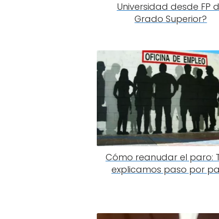
Universidad desde FP 
Grado Superior?
Cómo reanudar el paro: T
explicamos paso por p