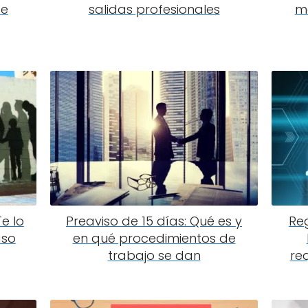
de
salidas profesionales
má
e lo
Preaviso de 15 días: Qué es y
Reg
aso
en qué procedimientos de
trabajo se dan
re