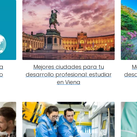
ra
Mejores ciudades para tu
M
ro
desarrollo profesional: estudiar
desa
en Viena