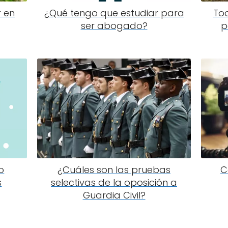
r en
¿Qué tengo que estudiar para
Tod
ser abogado?
p
o
¿Cuáles son las pruebas
C
s
selectivas de la oposición a
Guardia Civil?