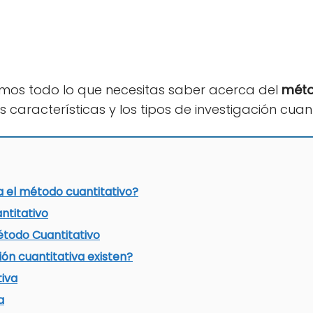
amos todo lo que necesitas saber acerca del
méto
características y los tipos de investigación cuant
a el método cuantitativo?
ntitativo
étodo Cuantitativo
ión cuantitativa existen?
tiva
a