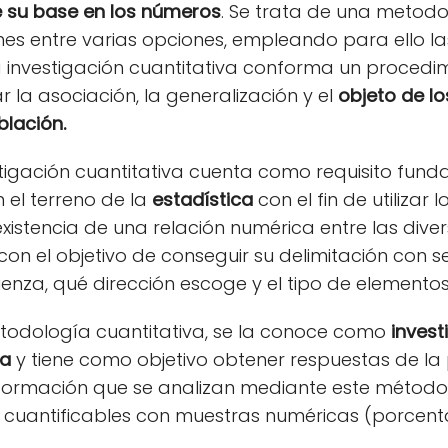
e su base en los números
. Se trata de una metod
nes entre varias opciones, empleando para ello la
la investigación cuantitativa conforma un procedi
r la asociación, la generalización y el
objeto de lo
blación.
estigación cuantitativa cuenta como requisito fun
 el terreno de la
estadística
con el fin de utilizar
xistencia de una relación numérica entre las dive
on el objetivo de conseguir su delimitación con s
za, qué dirección escoge y el tipo de elementos
etodología cuantitativa, se la conoce como
investi
ca
y tiene como objetivo obtener respuestas de la
información que se analizan mediante este método
r cuantificables con muestras numéricas (porcenta