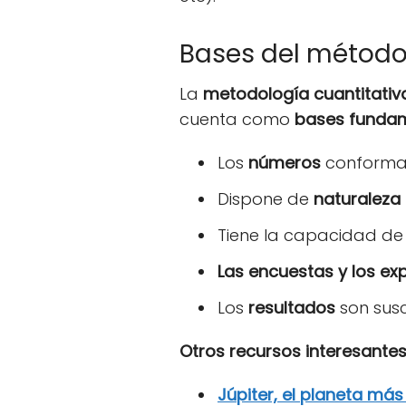
Bases del método
La
metodología cuantitativ
cuenta como
bases fundame
Los
números
conforman
Dispone de
naturaleza 
Tiene la capacidad d
Las encuestas y los ex
Los
resultados
son susc
Otros recursos interesantes
Júpiter, el planeta má