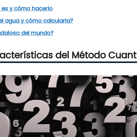
é es y cómo hacerlo
el agua y cómo calcularla?
audaloso del mundo?
acterísticas del Método Cuant