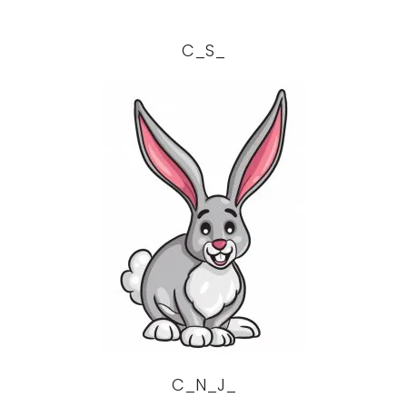
C_S_
C_N_J_