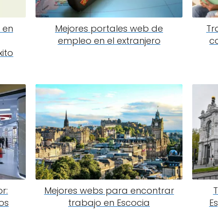
 en
Mejores portales web de
Tr
empleo en el extranjero
c
xito
r:
Mejores webs para encontrar
T
os
trabajo en Escocia
E