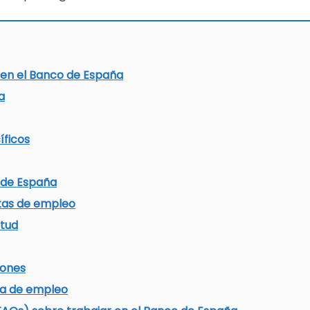
r en el Banco de España
a
íficos
 de España
tas de empleo
itud
iones
rta de empleo