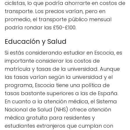
ciclistas, lo que podría ahorrarte en costos de
transporte. Los precios varían, pero en
promedio, el transporte público mensual
podría rondar las £50-£100.
Educación y Salud
Si estás considerando estudiar en Escocia, es
importante considerar los costos de
matrícula y tasas de la universidad. Aunque
las tasas varían según la universidad y el
programa, Escocia tiene una política de
tasas bastante superiores a las de España.
En cuanto a la atención médica, el Sistema
Nacional de Salud (NHS) ofrece atención
médica gratuita para residentes y
estudiantes extranjeros que cumplan con