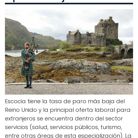
Escocia tiene la tasa de paro más baja del
Reino Unido y la principal oferta laboral para
extranjeros se encuentra dentro del sector
servicios (salud, servicios públicos, turismo,
entre otras áreas de esta especialización). La