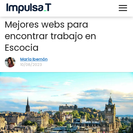
Mejores webs para
encontrar trabajo en
Escocia
María Ibernón
10/08/2023