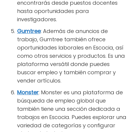
encontrarás desde puestos docentes
hasta oportunidades para
investigadores.
Gumtree
: Además de anuncios de
trabajo, Gumtree también ofrece
oportunidades laborales en Escocia, así
como otros servicios y productos. Es una
plataforma versátil donde puedes
buscar empleo y también comprar y
vender artículos.
Monster
: Monster es una plataforma de
búsqueda de empleo global que
también tiene una sección dedicada a
trabajos en Escocia. Puedes explorar una
variedad de categorías y configurar