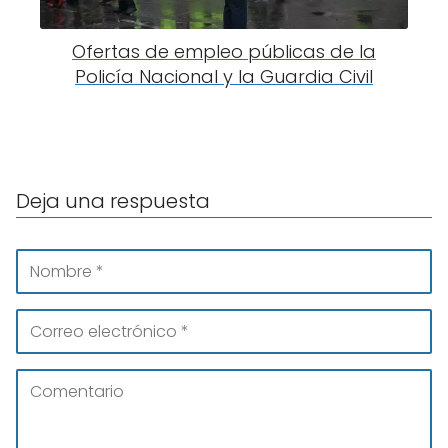
Ofertas de empleo públicas de la
Policía Nacional y la Guardia Civil
Deja una respuesta