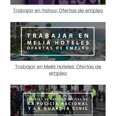
Trabajar en Yahoo: Ofertas de empleo
Trabajar en Meliá Hoteles: Ofertas de
empleo