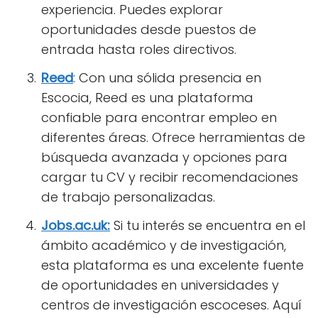
experiencia. Puedes explorar
oportunidades desde puestos de
entrada hasta roles directivos.
Reed
: Con una sólida presencia en
Escocia, Reed es una plataforma
confiable para encontrar empleo en
diferentes áreas. Ofrece herramientas de
búsqueda avanzada y opciones para
cargar tu CV y recibir recomendaciones
de trabajo personalizadas.
Jobs.ac.uk
:
Si tu interés se encuentra en el
ámbito académico y de investigación,
esta plataforma es una excelente fuente
de oportunidades en universidades y
centros de investigación escoceses. Aquí