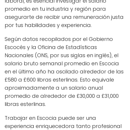
laboral, es esencial investigar el salario
promedio en tu industria y región para
asegurarte de recibir una remuneración justa
por tus habilidades y experiencia.
Según datos recopilados por el Gobierno
Escocés y la Oficina de Estadísticas
Nacionales (ONS, por sus siglas en inglés), el
salario bruto semanal promedio en Escocia
en el último año ha oscilado alrededor de las
£580 a £600 libras esterlinas. Esto equivale
aproximadamente a un salario anual
promedio de alrededor de £30,000 a £31,000
libras esterlinas.
Trabajar en Escocia puede ser una
experiencia enriquecedora tanto profesional