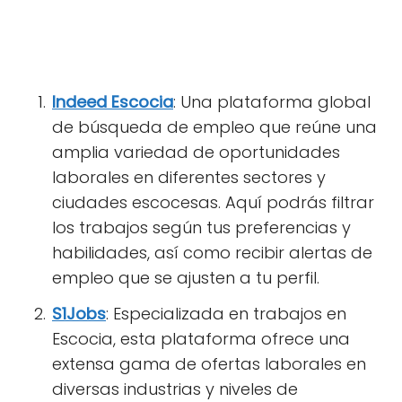
Indeed Escocia
: Una plataforma global
de búsqueda de empleo que reúne una
amplia variedad de oportunidades
laborales en diferentes sectores y
ciudades escocesas. Aquí podrás filtrar
los trabajos según tus preferencias y
habilidades, así como recibir alertas de
empleo que se ajusten a tu perfil.
S1Jobs
: Especializada en trabajos en
Escocia, esta plataforma ofrece una
extensa gama de ofertas laborales en
diversas industrias y niveles de