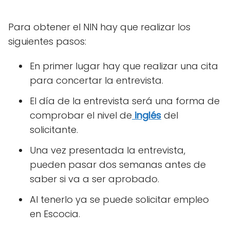
Para obtener el NIN hay que realizar los
siguientes pasos:
En primer lugar hay que realizar una cita
para concertar la entrevista.
El día de la entrevista será una forma de
comprobar el nivel de
inglés
del
solicitante.
Una vez presentada la entrevista,
pueden pasar dos semanas antes de
saber si va a ser aprobado.
Al tenerlo ya se puede solicitar empleo
en Escocia.