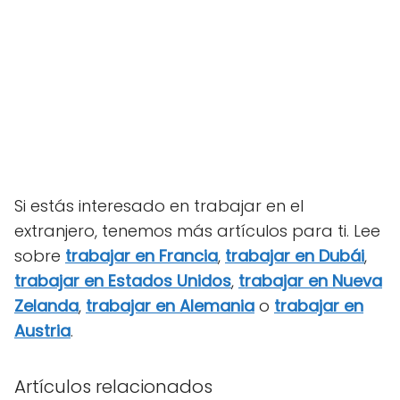
Si estás interesado en trabajar en el
extranjero, tenemos más artículos para ti. Lee
sobre
trabajar en Francia
,
trabajar en Dubái
,
trabajar en Estados Unidos
,
trabajar en Nueva
Zelanda
,
trabajar en Alemania
o
trabajar en
Austria
.
Artículos relacionados