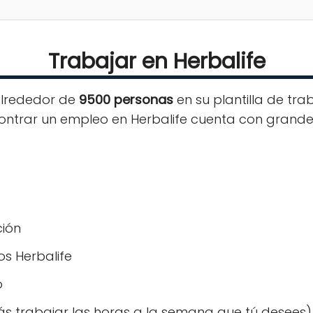
Trabajar en Herbalife
alrededor de
9500 personas
en su plantilla de tra
contrar un empleo en Herbalife cuenta con grandes
ción
s Herbalife
o
rás trabajar las horas a la semana que tú desees)