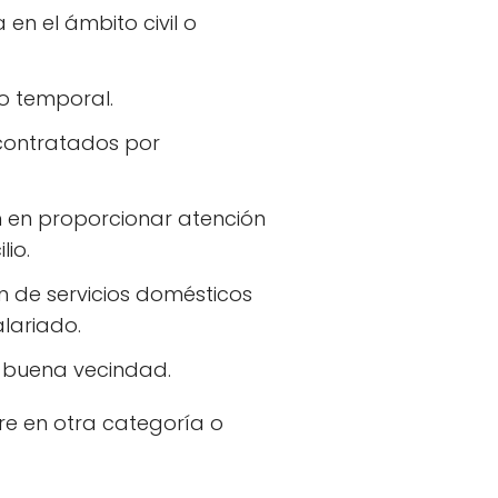
en el ámbito civil o
o temporal.
 contratados por
n en proporcionar atención
io.
n de servicios domésticos
alariado.
o buena vecindad.
re en otra categoría o