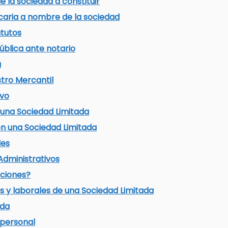
e la sociedad a constituir
caria a nombre de la sociedad
atutos
pública ante notario
a
stro Mercantil
ivo
 una Sociedad Limitada
en una Sociedad Limitada
les
Administrativos
aciones?
s y laborales de una Sociedad Limitada
ada
ipersonal