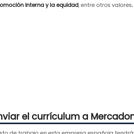
romoción interna y la equidad
, entre otros valores
.
nviar el currículum a Mercado
sto de trabajo en esta empresa española tendr