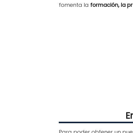
fomenta la
formación, la p
E
Para poder obtener un pue