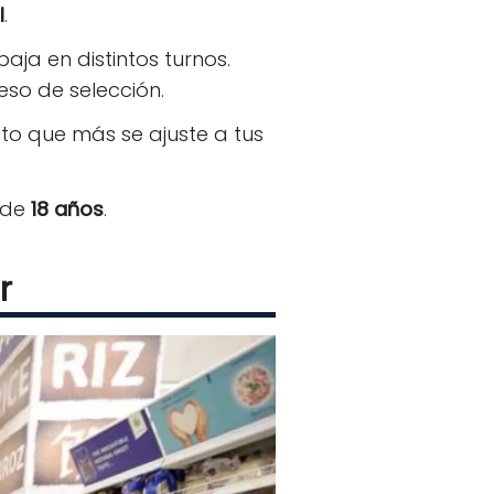
l
.
aja en distintos turnos.
eso de selección.
sto que más se ajuste a tus
 de
18 años
.
r