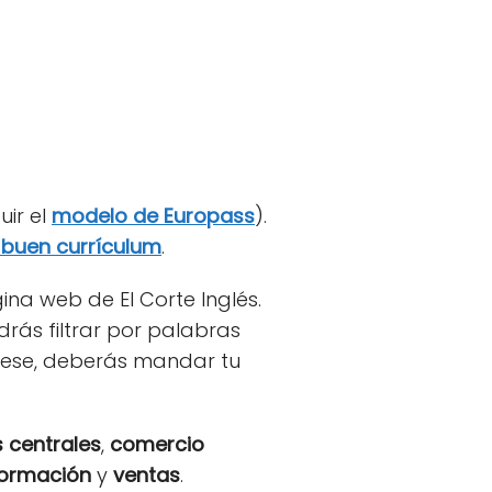
ir el
modelo de Europass
).
 buen currículum
.
ina web de El Corte Inglés.
drás filtrar por palabras
erese, deberás mandar tu
s centrales
,
comercio
formación
y
ventas
.