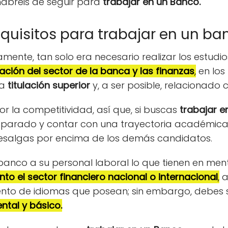
abréis de seguir para
trabajar en un Banco.
equisitos para trabajar en un ba
uamente, tan solo era necesario realizar los estudio
ación del sector de la banca y las finanzas
,
en los
a
titulación superior
y, a ser posible, relacionado c
r la competitividad, así que, si buscas
trabajar 
reparado y contar con una trayectoria académica
resalgas por encima de los demás candidatos.
 banco a su personal laboral lo que tienen en me
to el sector financiero nacional o internacional
,
a
nto de idiomas que posean; sin embargo, debes 
ntal y básico.