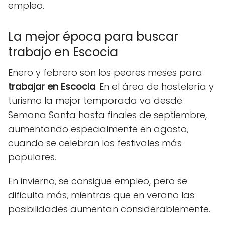
empleo.
La mejor época para buscar
trabajo en Escocia
Enero y febrero son los peores meses para
trabajar en Escocia
. En el área de hostelería y
turismo la mejor temporada va desde
Semana Santa hasta finales de septiembre,
aumentando especialmente en agosto,
cuando se celebran los festivales más
populares.
En invierno, se consigue empleo, pero se
dificulta más, mientras que en verano las
posibilidades aumentan considerablemente.