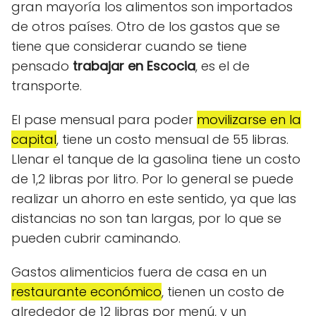
gran mayoría los alimentos son importados
de otros países. Otro de los gastos que se
tiene que considerar cuando se tiene
pensado
trabajar en Escocia
, es el de
transporte.
El pase mensual para poder
movilizarse en la
capital
, tiene un costo mensual de 55 libras.
Llenar el tanque de la gasolina tiene un costo
de 1,2 libras por litro. Por lo general se puede
realizar un ahorro en este sentido, ya que las
distancias no son tan largas, por lo que se
pueden cubrir caminando.
Gastos alimenticios fuera de casa en un
restaurante económico
, tienen un costo de
alrededor de 12 libras por menú, y un