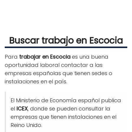
Buscar trabajo en Escocia
Para
trabajar en Escocia
es una buena
oportunidad laboral contactar a las
empresas españolas que tienen sedes o
instalaciones en el país.
El Ministerio de Economía español publica
el
ICEX
, donde se pueden consultar la
empresas que tienen instalaciones en el
Reino Unido.