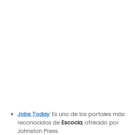
Jobs Today
:
Es uno de los portales más
reconocidos de
Escocia
, ofrecido por
Johnston Press.