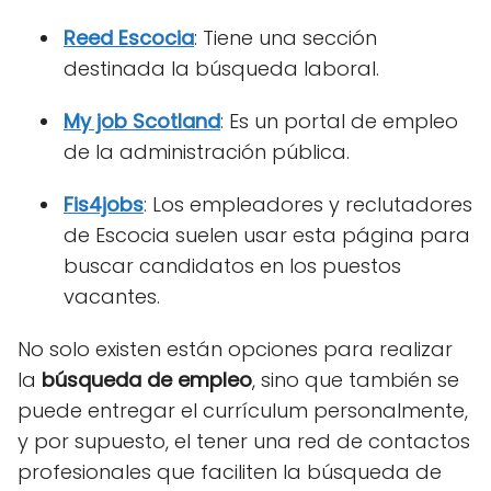
Reed Escocia
:
Tiene una sección
destinada la búsqueda laboral.
My job Scotland
:
Es un portal de empleo
de la administración pública.
Fis4jobs
:
Los empleadores y reclutadores
de Escocia suelen usar esta página para
buscar candidatos en los puestos
vacantes.
No solo existen están opciones para realizar
la
búsqueda de empleo
, sino que también se
puede entregar el currículum personalmente,
y por supuesto, el tener una red de contactos
profesionales que faciliten la búsqueda de