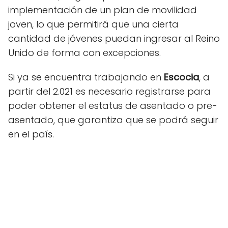
implementación de un plan de movilidad
joven, lo que permitirá que una cierta
cantidad de jóvenes puedan ingresar al Reino
Unido de forma con excepciones.
Si ya se encuentra trabajando en
Escocia
, a
partir del 2.021 es necesario registrarse para
poder obtener el estatus de asentado o pre-
asentado, que garantiza que se podrá seguir
en el país.