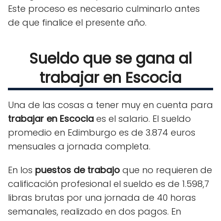
Este proceso es necesario culminarlo antes
de que finalice el presente año.
Sueldo que se gana al
trabajar en Escocia
Una de las cosas a tener muy en cuenta para
trabajar en Escocia
es el salario. El sueldo
promedio en Edimburgo es de 3.874 euros
mensuales a jornada completa.
En los
puestos de trabajo
que no requieren de
calificación profesional el sueldo es de 1.598,7
libras brutas por una jornada de 40 horas
semanales, realizado en dos pagos. En