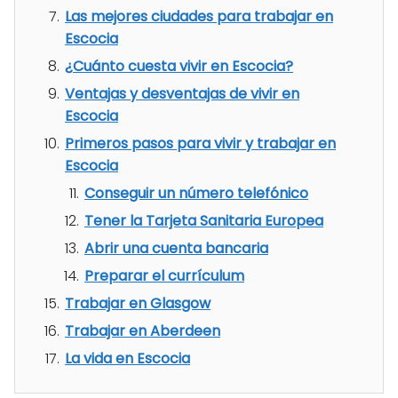
Las mejores ciudades para trabajar en
Escocia
¿Cuánto cuesta vivir en Escocia?
Ventajas y desventajas de vivir en
Escocia
Primeros pasos para vivir y trabajar en
Escocia
Conseguir un número telefónico
Tener la Tarjeta Sanitaria Europea
Abrir una cuenta bancaria
Preparar el currículum
Trabajar en Glasgow
Trabajar en Aberdeen
La vida en Escocia