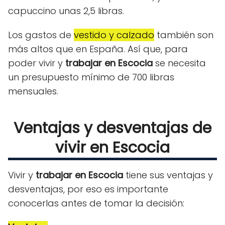
capuccino unas 2,5 libras.
Los gastos de
vestido y calzado
también son
más altos que en España. Así que, para
poder vivir y
trabajar en
Escocia
se necesita
un presupuesto mínimo de 700 libras
mensuales.
Ventajas y desventajas de
vivir en Escocia
Vivir y
trabajar en Escocia
tiene sus ventajas y
desventajas, por eso es importante
conocerlas antes de tomar la decisión: