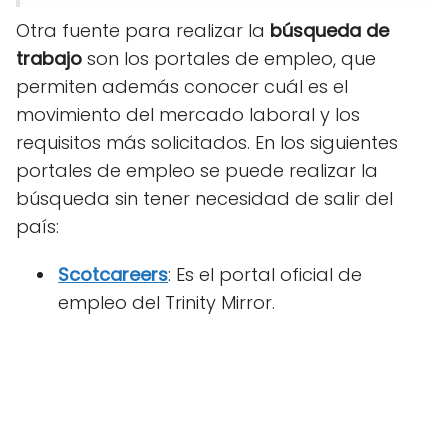
Otra fuente para realizar la
búsqueda de
trabajo
son los portales de empleo, que
permiten además conocer cuál es el
movimiento del mercado laboral y los
requisitos más solicitados. En los siguientes
portales de empleo se puede realizar la
búsqueda sin tener necesidad de salir del
país:
Scotcareers
: Es el portal oficial de
empleo del Trinity Mirror.