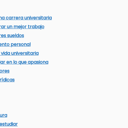
a carrera universitaria
rar un mejor trabajo
es sueldos
iento personal
vida universitaria
jar en lo que apasiona
iores
rídicas
tura
 estudiar