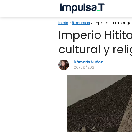
Inicio
Recursos
Imperio Hitita: Orige
Imperio Hitit
cultural y rel
Dámaris Nuñez
26/08/2021