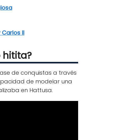
giosa
 Carlos II
hitita?
base de conquistas a través
capacidad de modelar una
alizaba en Hattusa.