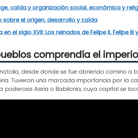
ge, caída y organización social, económica y reli
 sobre el origen, desarrollo y caída
 el siglo XVII: Los reinados de Felipe II, Felipe III y
ueblos comprendía el imperio 
 Anatolia, desde donde se fue abriendo camino a 
Siria. Tuvieron una marcada importancia por la 
a poderosa Asiria o Babilonia, cuya capital se loc