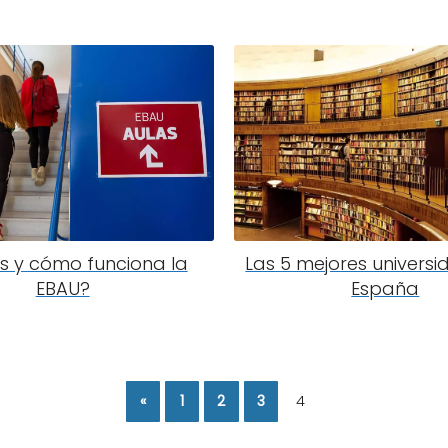
s y cómo funciona la
Las 5 mejores univers
EBAU?
España
«
1
2
3
4