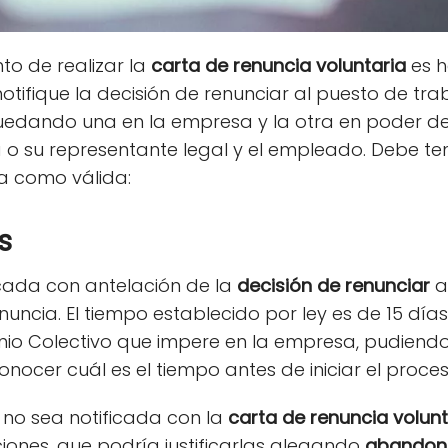
o de realizar la
carta de
renuncia voluntaria
es h
tifique la decisión de renunciar al puesto de tr
quedando una en la empresa y la otra en poder d
 o su representante legal y el empleado. Debe te
a como válida:
s
cada con antelación de la
decisión de renunciar
a
uncia. El tiempo establecido por ley es de 15 día
nio Colectivo que impere en la empresa, pudiendo 
onocer cuál es el tiempo antes de iniciar el proce
no sea notificada con la
carta de
renuncia volun
iones, que podría justificarlas alegando
abandono