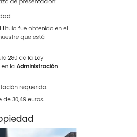
lazo de presentación:
edad.
 el título fue obtenido en el
muestre que está
lo 280 de la Ley
o en la
Administración
tación requerida.
 de 30,49 euros.
ropiedad