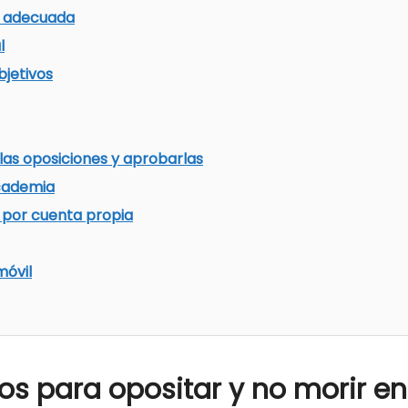
ón adecuada
l
bjetivos
as oposiciones y aprobarlas
cademia
 por cuenta propia
móvil
os para opositar y no morir en 