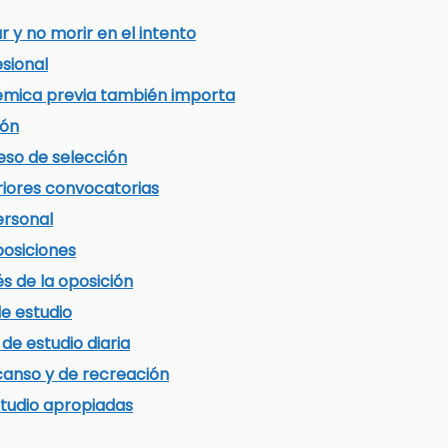
r y no morir en el intento
esional
émica previa también importa
ión
eso de selección
riores convocatorias
ersonal
posiciones
s de la oposición
e estudio
de estudio diaria
anso y de recreación
estudio apropiadas