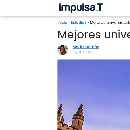
Inicio
Estudios
Mejores universida
Mejores univ
María Ibernón
15/06/2022