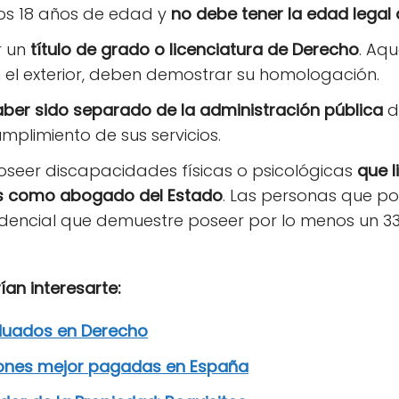
os 18 años de edad y
no debe tener la edad legal 
r un
título de grado o licenciatura de Derecho
. Aq
n el exterior, deben demostrar su homologación.
ber sido separado de la administración pública
d
umplimiento de sus servicios.
oseer discapacidades físicas o psicológicas
que l
es como abogado del Estado
. Las personas que p
dencial que demuestre poseer por lo menos un 33
an interesarte:
duados en Derecho
iones mejor pagadas en España