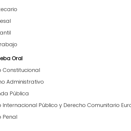
tecario
esal
antil
Trabajo
ueba Oral
 Constitucional
o Administrativo
nda Pública
 Internacional Público y Derecho Comunitario Eu
o Penal