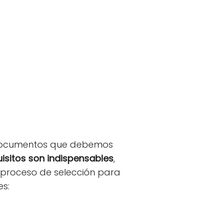
s documentos que debemos
uisitos son indispensables
,
l proceso de selección para
es: